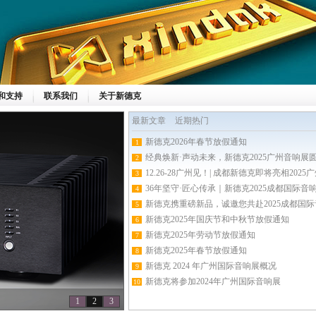
和支持
联系我们
关于新德克
最新文章
近期热门
新德克2026年春节放假通知
1
经典焕新·声动未来，新德克2025广州音响展
2
12.26-28广州见！| 成都新德克即将亮相20
3
36年坚守·匠心传承｜新德克2025成都国际音
4
新德克携重磅新品，诚邀您共赴2025成都国
5
新德克2025年国庆节和中秋节放假通知
6
新德克2025年劳动节放假通知
7
新德克2025年春节放假通知
8
新德克 2024 年广州国际音响展概况
9
新德克将参加2024年广州国际音响展
10
1
2
3