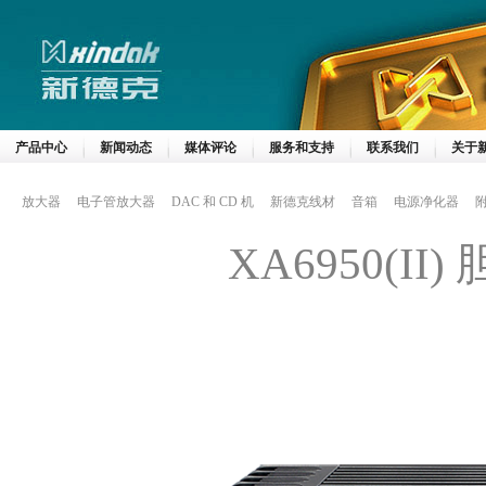
产品中心
新闻动态
媒体评论
服务和支持
联系我们
关于
放大器
电子管放大器
DAC 和 CD 机
新德克线材
音箱
电源净化器
XA6950(I