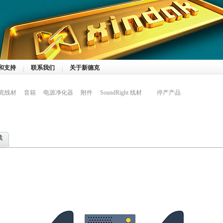
和支持
联系我们
关于新德克
克线材
音箱
电源净化器
附件
SoundRight 线材
停产产品
载