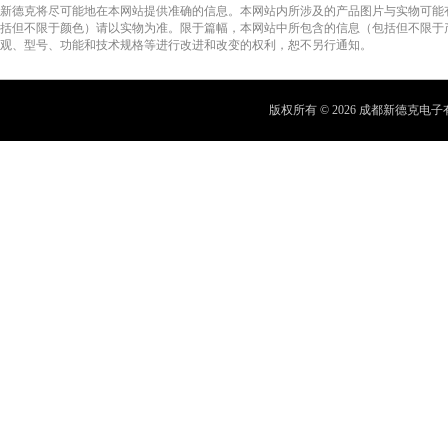
新德克将尽可能地在本网站提供准确的信息。本网站内所涉及的产品图片与实物可能
括但不限于颜色）请以实物为准。限于篇幅，本网站中所包含的信息（包括但不限于
观、型号、功能和技术规格等进行改进和改变的权利，恕不另行通知。
版权所有 © 2026 成都新德