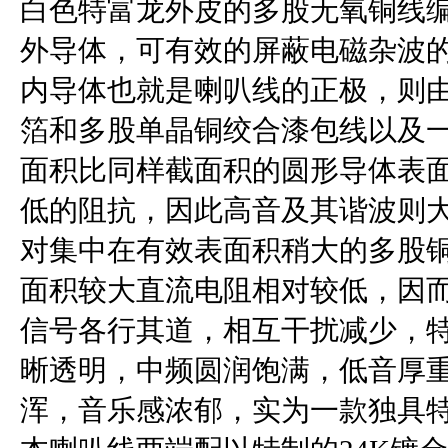
白色特富龙外皮的多股无氧铜线
外导体，可有效的屏蔽电磁杂波
内导体也就是喇叭线的正极，则由一条
箔和多股单晶铜绞合漆包线以及一
面积比同样截面积的圆形导体表
低的阻抗，因此高音及其谐波则
对集中在有效表面积稍大的多股铜
面积较大直流电阻相对较低，因
信号各行其道，相互干扰减少，
晰透明，中频圆润饱满，低音厚
浑，音乐感浓郁，实为一款独具