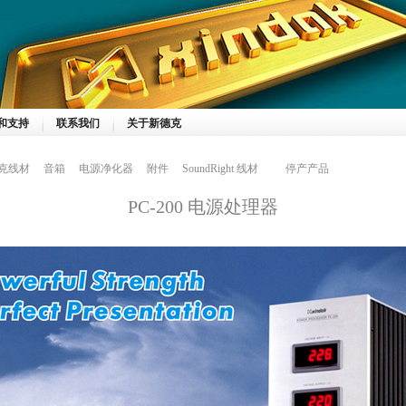
和支持
联系我们
关于新德克
克线材
音箱
电源净化器
附件
SoundRight 线材
停产产品
PC-200 电源处理器