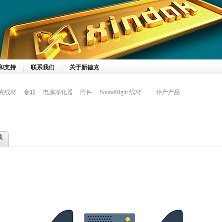
和支持
联系我们
关于新德克
克线材
音箱
电源净化器
附件
SoundRight 线材
停产产品
载